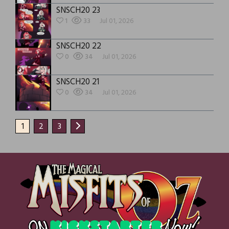
SNSCH20 23
1
33
Jul 01, 2026
SNSCH20 22
0
34
Jul 01, 2026
SNSCH20 21
0
34
Jul 01, 2026
1
2
3